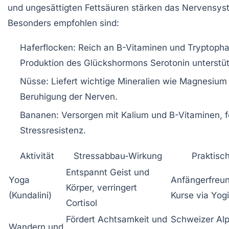
und ungesättigten Fettsäuren stärken das Nervensys
Besonders empfohlen sind:
Haferflocken:
Reich an B-Vitaminen und Tryptopha
Produktion des Glückshormons Serotonin unterstüt
Nüsse:
Liefert wichtige Mineralien wie Magnesium
Beruhigung der Nerven.
Bananen:
Versorgen mit Kalium und B-Vitaminen, f
Stressresistenz.
Aktivität
Stressabbau-Wirkung
Praktisc
Entspannt Geist und
Yoga
Anfängerfreun
Körper, verringert
(Kundalini)
Kurse via Yog
Cortisol
Fördert Achtsamkeit und
Schweizer Al
Wandern und