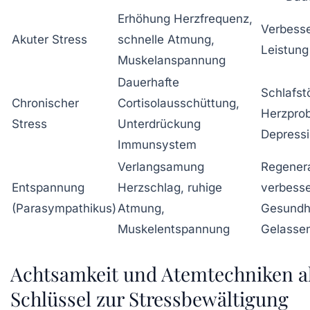
Erhöhung Herzfrequenz,
Verbesse
Akuter Stress
schnelle Atmung,
Leistung 
Muskelanspannung
Dauerhafte
Schlafst
Chronischer
Cortisolausschüttung,
Herzpro
Stress
Unterdrückung
Depress
Immunsystem
Verlangsamung
Regenera
Entspannung
Herzschlag, ruhige
verbesse
(Parasympathikus)
Atmung,
Gesundhe
Muskelentspannung
Gelassen
Achtsamkeit und Atemtechniken a
Schlüssel zur Stressbewältigung