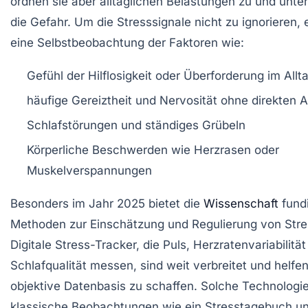
ordnen sie aber alltäglichen Belastungen zu und unte
die Gefahr. Um die Stresssignale nicht zu ignorieren, 
eine Selbstbeobachtung der Faktoren wie:
Gefühl der Hilflosigkeit oder Überforderung im Allt
häufige Gereiztheit und Nervosität ohne direkten 
Schlafstörungen und ständiges Grübeln
Körperliche Beschwerden wie Herzrasen oder
Muskelverspannungen
Besonders im Jahr 2025 bietet die
Wissenschaft
fundi
Methoden zur Einschätzung und Regulierung von Stre
Digitale Stress-Tracker, die Puls, Herzratenvariabilitä
Schlafqualität messen, sind weit verbreitet und helfen
objektive Datenbasis zu schaffen. Solche Technologi
klassische Beobachtungen wie ein Stresstagebuch un