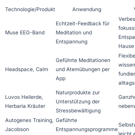
Technologie/Produkt
Anwendung
Verbes
Echtzeit-Feedback für
fokuss
Muse EEG-Band
Meditation und
Entsp
Entspannung
Hause
Flexibe
Geführte Meditationen
wissen
Headspace, Calm
und Atemübungen per
fundier
App
alltag
Naturprodukte zur
Luvos Heilerde,
Ganzhe
Unterstützung der
Herbaria Kräuter
neben
Stressbewältigung
Autogenes Training,
Geführte
Selbst
Jacobson
Entspannungsprogramme
leicht 