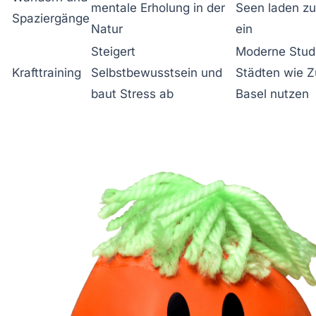
mentale Erholung in der
Seen laden zu
Spaziergänge
Natur
ein
Steigert
Moderne Studi
Krafttraining
Selbstbewusstsein und
Städten wie Z
baut Stress ab
Basel nutzen