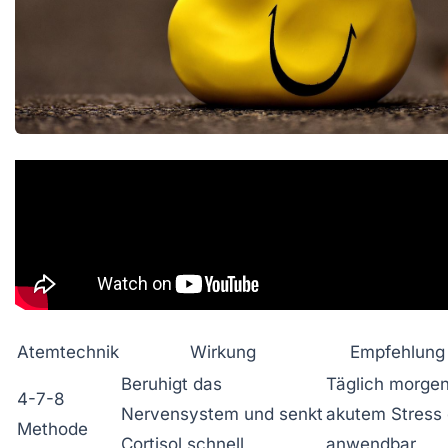
Atemtechnik
Wirkung
Empfehlung 
Beruhigt das
Täglich morgen
4-7-8
Nervensystem und senkt
akutem Stress 
Methode
Cortisol schnell
anwendbar