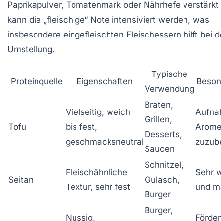
Paprikapulver, Tomatenmark oder Nährhefe verstärkt 
kann die „fleischige“ Note intensiviert werden, was
insbesondere eingefleischten Fleischessern hilft bei d
Umstellung.
Typische
Proteinquelle
Eigenschaften
Beson
Verwendung
Braten,
Vielseitig, weich
Aufna
Grillen,
Tofu
bis fest,
Aromen
Desserts,
geschmacksneutral
zuzube
Saucen
Schnitzel,
Fleischähnliche
Sehr 
Seitan
Gulasch,
Textur, sehr fest
und ma
Burger
Burger,
Nussig,
Förder