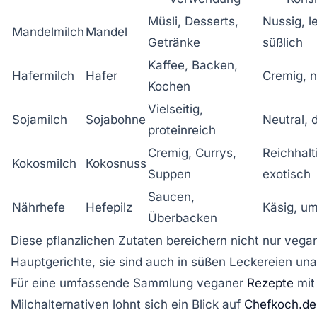
Müsli, Desserts,
Nussig, l
Mandelmilch
Mandel
Getränke
süßlich
Kaffee, Backen,
Hafermilch
Hafer
Cremig, n
Kochen
Vielseitig,
Sojamilch
Sojabohne
Neutral, 
proteinreich
Cremig, Currys,
Reichhalt
Kokosmilch
Kokosnuss
Suppen
exotisch
Saucen,
Nährhefe
Hefepilz
Käsig, u
Überbacken
Diese pflanzlichen Zutaten bereichern nicht nur vega
Hauptgerichte, sie sind auch in süßen Leckereien una
Für eine umfassende Sammlung veganer
Rezepte
mit
Milchalternativen lohnt sich ein Blick auf
Chefkoch.de