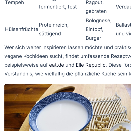
Tempeh
Ragout,
fermentiert, fest
Verda
gebraten
Bolognese,
Proteinreich,
Ballas
Hülsenfrüchte
Eintopf,
sättigend
und vi
Burger
Wer sich weiter inspirieren lassen möchte und prakti
vegane Kochideen sucht, findet umfassende Rezeptv
beispielsweise auf
eat.de
und
Elle Republic
. Diese fö
Verständnis, wie vielfältig die pflanzliche Küche sein 