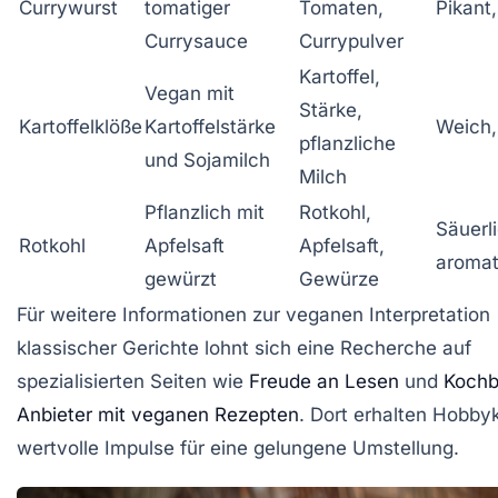
Currywurst
tomatiger
Tomaten,
Pikant,
Currysauce
Currypulver
Kartoffel,
Vegan mit
Stärke,
Kartoffelklöße
Kartoffelstärke
Weich,
pflanzliche
und Sojamilch
Milch
Pflanzlich mit
Rotkohl,
Säuerli
Rotkohl
Apfelsaft
Apfelsaft,
aromat
gewürzt
Gewürze
Für weitere Informationen zur veganen Interpretation
klassischer Gerichte lohnt sich eine Recherche auf
spezialisierten Seiten wie
Freude an Lesen
und
Kochb
Anbieter mit veganen Rezepten
. Dort erhalten Hobb
wertvolle Impulse für eine gelungene Umstellung.