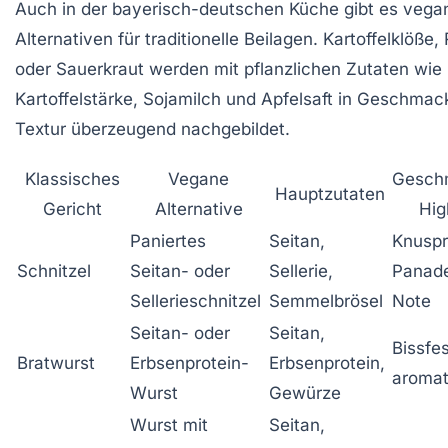
Auch in der bayerisch-deutschen Küche gibt es vega
Alternativen für
traditionelle Beilagen
. Kartoffelklöße,
oder Sauerkraut werden mit pflanzlichen Zutaten wie
Kartoffelstärke, Sojamilch und Apfelsaft in Geschmac
Textur überzeugend nachgebildet.
Klassisches
Vegane
Gesch
Hauptzutaten
Gericht
Alternative
Hig
Paniertes
Seitan,
Knuspr
Schnitzel
Seitan- oder
Sellerie,
Panade
Sellerieschnitzel
Semmelbrösel
Note
Seitan- oder
Seitan,
Bissfes
Bratwurst
Erbsenprotein-
Erbsenprotein,
aromat
Wurst
Gewürze
Wurst mit
Seitan,