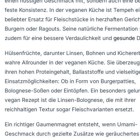
einen nussigen Geschmack mit, sondern auch eine b
feste Konsistenz. In der veganen Küche ist Tempeh e
beliebter Ersatz für Fleischstücke in herzhaften Geric
Burgern oder Ragouts. Seine natürliche Fermentation 
zudem für eine bessere Verdaulichkeit und
gesunde
D
Hülsenfrüchte
, darunter Linsen, Bohnen und Kicherer
wahre Allrounder in der veganen Küche. Sie überzeu
ihren hohen Proteingehalt, Ballaststoffe und vielseitig
Einsatzmöglichkeiten: Ob in Form von Burgerpatties,
Bolognese-Soßen oder Eintöpfen. Ein besonders gel
vegan Rezept ist die Linsen-Bolognese, die mit ihrer
reichhaltigen Textur sogar Fleischvarianten ersetzt.
Ein richtiger Gaumenmagnet entsteht, wenn Umami-
Geschmack durch gezielte Zusätze wie geräuchertes