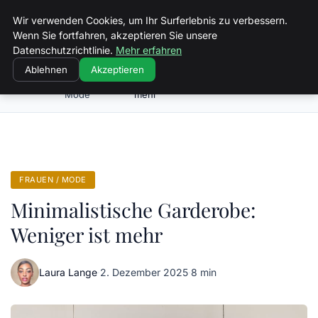
Volkertvandergraaf
Wir verwenden Cookies, um Ihr Surferlebnis zu verbessern.
Wenn Sie fortfahren, akzeptieren Sie unsere
Datenschutzrichtlinie.
Mehr erfahren
Ablehnen
Akzeptieren
Frauen /
Minimalistische Garderobe: Weniger ist
Startseite
Mode
mehr
FRAUEN / MODE
Minimalistische Garderobe:
Weniger ist mehr
Laura Lange
·
2. Dezember 2025
·
8 min