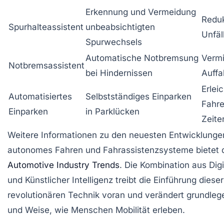
Erkennung und Vermeidung
Reduk
Spurhalteassistent
unbeabsichtigten
Unfäl
Spurwechsels
Automatische Notbremsung
Verm
Notbremsassistent
bei Hindernissen
Auffa
Erlei
Automatisiertes
Selbstständiges Einparken
Fahre
Einparken
in Parklücken
Zeite
Weitere Informationen zu den neuesten Entwicklunge
autonomes Fahren und Fahrassistenzsysteme bietet 
Automotive Industry Trends
. Die Kombination aus Digi
und Künstlicher Intelligenz treibt die Einführung dieser
revolutionären Technik voran und verändert grundlege
und Weise, wie Menschen Mobilität erleben.