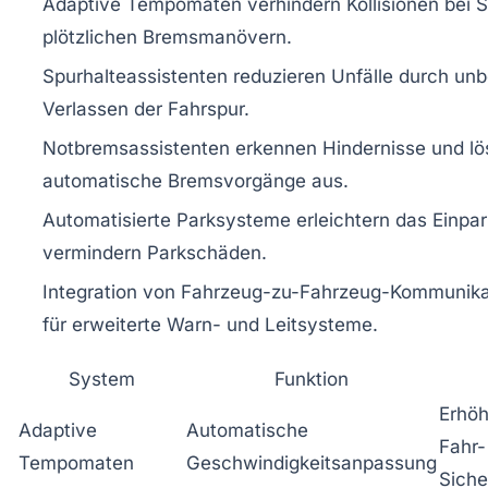
Adaptive Tempomaten verhindern Kollisionen bei S
plötzlichen Bremsmanövern.
Spurhalteassistenten reduzieren Unfälle durch unb
Verlassen der Fahrspur.
Notbremsassistenten erkennen Hindernisse und lö
automatische Bremsvorgänge aus.
Automatisierte Parksysteme erleichtern das Einpa
vermindern Parkschäden.
Integration von Fahrzeug-zu-Fahrzeug-Kommunika
für erweiterte Warn- und Leitsysteme.
System
Funktion
Erhöh
Adaptive
Automatische
Fahr-
Tempomaten
Geschwindigkeitsanpassung
Siche