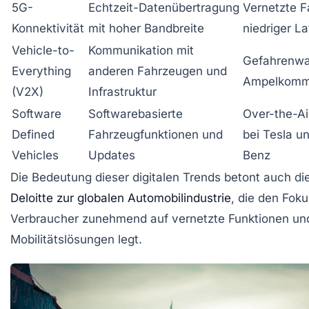
5G-
Echtzeit-Datenübertragung
Vernetzte F
Konnektivität
mit hoher Bandbreite
niedriger L
Vehicle-to-
Kommunikation mit
Gefahrenwa
Everything
anderen Fahrzeugen und
Ampelkomm
(V2X)
Infrastruktur
Software
Softwarebasierte
Over-the-A
Defined
Fahrzeugfunktionen und
bei Tesla u
Vehicles
Updates
Benz
Die Bedeutung dieser digitalen Trends betont auch di
Deloitte zur globalen Automobilindustrie
, die den Foku
Verbraucher zunehmend auf vernetzte Funktionen und 
Mobilitätslösungen legt.