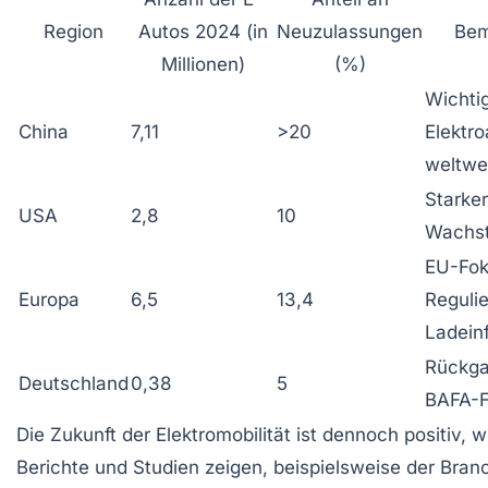
Region
Autos 2024 (in
Neuzulassungen
Bem
Millionen)
(%)
Wichti
China
7,11
>20
Elektr
weltwe
Starker
USA
2,8
10
Wachst
EU-Fok
Europa
6,5
13,4
Reguli
Ladeinf
Rückga
Deutschland
0,38
5
BAFA-F
Die Zukunft der Elektromobilität ist dennoch positiv, w
Berichte und Studien zeigen, beispielsweise der Bran