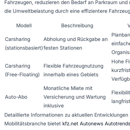
Fahrzeugen, reduzieren den Bedarf an Parkraum und 
die Umweltbelastung durch eine effizientere Fahrzeu
Modell
Beschreibung
V
Planbar
Carsharing
Abholung und Rückgabe an
einfach
(stationsbasiert)
festen Stationen
Organis
Hohe Fle
Carsharing
Flexible Fahrzeugnutzung
kurzfris
(Free-Floating)
innerhalb eines Gebiets
Verfügb
Monatliche Miete mit
Flexibili
Auto-Abo
Versicherung und Wartung
langfris
inklusive
Detaillierte Informationen zu aktuellen Entwicklungen 
Mobilitätsbranche bietet
kfz.net Autonews Autotrend